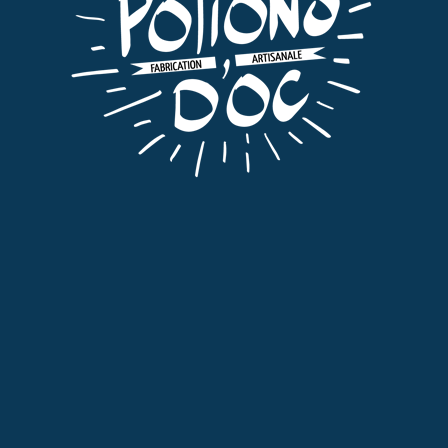
Tri par défaut
Eaux de vie
,
Tout
EAU DE VIE DE FRAMBOISE
49,00
€
TTC