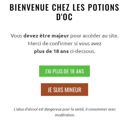
Nos
BIENVENUE CHEZ LES POTIONS
engagements
D'OC
devez être majeur
Vous
pour accéder au site.
Merci de confirmer si vous avez
plus de 18 ans
ci-dessous.
J'AI PLUS DE 18 ANS
100% NATUREL
JE SUIS MINEUR
Nos produits sont fabriqués à partir de matières premières
100% naturelles.
L’abus d’alcool est dangereux pour la santé, à consommer avec
modération.