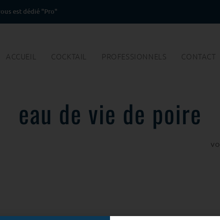
ous est dédié "Pro"
ACCUEIL
COCKTAIL
PROFESSIONNELS
CONTACT
eau de vie de poire
VO