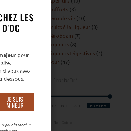
Apéritifs
10
Coffrets
3
CHEZ LES
Eaux de vie
10
 D'OC
Fruits à la Liqueur
3
Jéroboam
7
Liqueurs
8
Liqueurs Digestives
4
majeur
pour
Tout
47
site.
 si vous avez
i-dessous.
Filtrer Par Tarif
JE SUIS
MINEUR
PRIX :
40 €
—
50 €
FILTRER
Nous Suivre
ux pour la santé, à
odération.