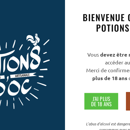
BIENVENUE 
POTIONS
devez être 
Vous
accéder au 
Merci de confirmer
plus de 18 ans
c
J'AI PLUS
DE 18 ANS
L’abus d’alcool est dangere
consommer avec m