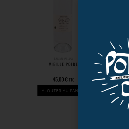
Eaux de vie
,
Tout
VIEILLE POIRE
45,00
€
TTC
AJOUTER AU PANIER