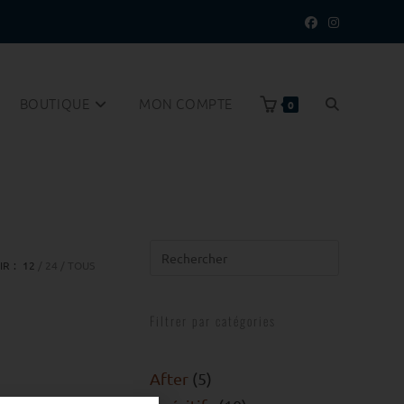
BOUTIQUE
MON COMPTE
0
IR :
12
24
TOUS
Filtrer par catégories
After
5