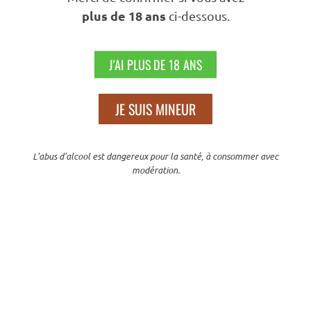
plus de 18 ans
ci-dessous.
Nous Suivre
J'AI PLUS DE 18 ANS
JE SUIS MINEUR
N’hésitez Pas À Partager Sur
L’abus d’alcool est dangereux pour la santé, à consommer avec
modération.
En poursuivant votre navigation sur ce site, vous acceptez