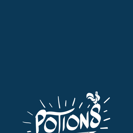
Professionnels : pensez à passer commande dans l'onglet qui vous
est dédié "Pro"
MENU
0
coffret apéritif
Tri par défaut