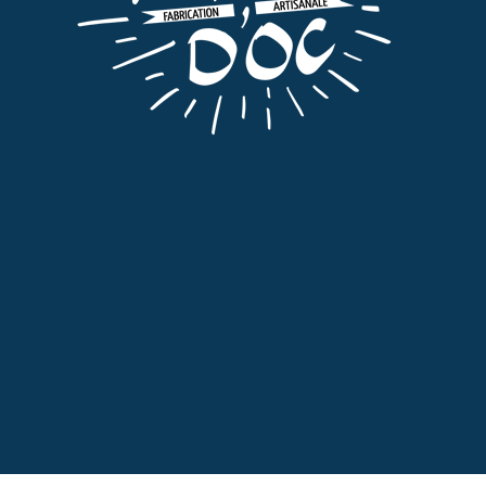
Apéritifs
,
Coffrets
,
Tout
COFFRET APÉRITIF
50,00
€
TTC
AJOUTER AU PANIER