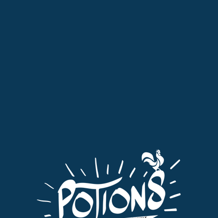
Professionnels : pensez à passer commande dans l'onglet qui vous
est dédié "Pro"
MENU
0
coffret apéritif
Tri par défaut