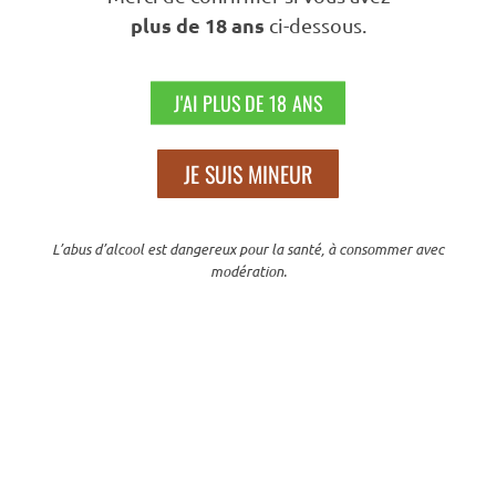
plus de 18 ans
ci-dessous.
Nous Suivre
J'AI PLUS DE 18 ANS
JE SUIS MINEUR
N’hésitez Pas À Partager Sur
L’abus d’alcool est dangereux pour la santé, à consommer avec
modération.
En poursuivant votre navigation sur ce site, vous acceptez