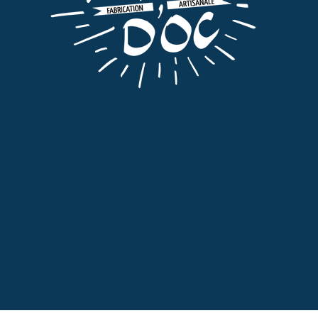
Apéritifs
,
Coffrets
,
Tout
COFFRET APÉRITIF
50,00
€
TTC
AJOUTER AU PANIER