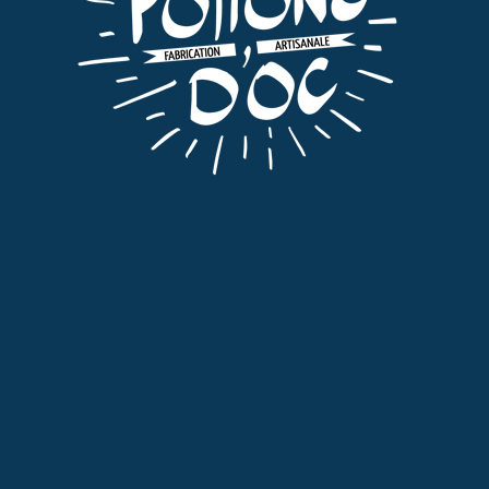
Fruits à la Liqueur
,
Tout
PRUNES FRUITS 2L
75,00
€
TTC
AJOUTER AU PANIER