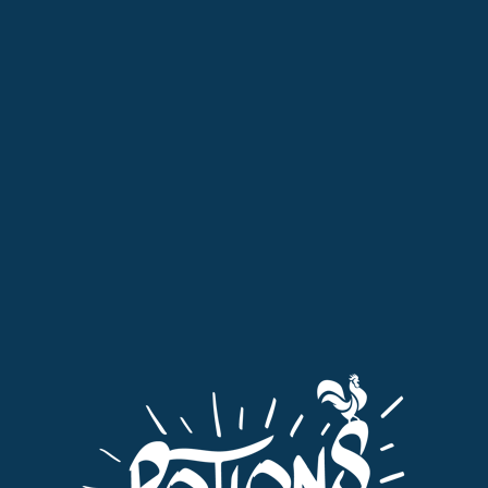
Professionnels : pensez à passer commande dans l'onglet qui vous
est dédié "Pro"
MENU
0
La rouergate
Tri par défaut