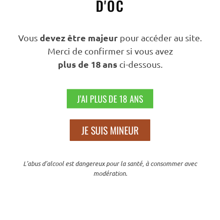
D'OC
Filtrer Par Tarif
devez être majeur
Vous
pour accéder au site.
Merci de confirmer si vous avez
plus de 18 ans
ci-dessous.
PRIX :
70 €
—
80 €
FILTRER
J'AI PLUS DE 18 ANS
Nous Suivre
JE SUIS MINEUR
L’abus d’alcool est dangereux pour la santé, à consommer avec
modération.
N’hésitez Pas À Partager Sur