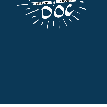
Liqueurs Digestives
,
Tout
VIEILLE NOIX
30,00
€
TTC
AJOUTER AU PANIER