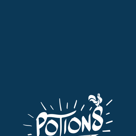
Professionnels : pensez à passer commande dans l'onglet qui vous
est dédié "Pro"
MENU
0
liqueur de Noix
Tri par défaut