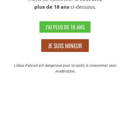
plus de 18 ans
ci-dessous.
Nous Suivre
J'AI PLUS DE 18 ANS
JE SUIS MINEUR
N’hésitez Pas À Partager Sur
L’abus d’alcool est dangereux pour la santé, à consommer avec
modération.
En poursuivant votre navigation sur ce site, vous acceptez