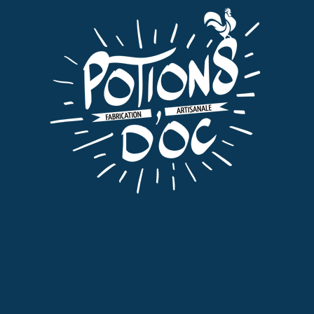
Liqueurs Digestives
,
Tout
RACINE G
37,00
€
TTC
AJOUTER AU PANIER