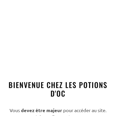
Filtrer par catégories
After
5
Apéritifs
10
Coffrets
3
Eaux de vie
10
BIENVENUE CHEZ LES POTIONS
Fruits à la Liqueur
3
D'OC
Jéroboam
7
Liqueurs
8
devez être majeur
Vous
pour accéder au site.
Liqueurs Digestives
4