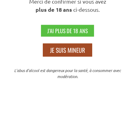
Merci de confirmer si vous avez
Tout
47
plus de 18 ans
ci-dessous.
Filtrer Par Tarif
J'AI PLUS DE 18 ANS
JE SUIS MINEUR
PRIX :
30 €
—
40 €
FILTRER
Nous Suivre
L’abus d’alcool est dangereux pour la santé, à consommer avec
modération.
N’hésitez Pas À Partager Sur