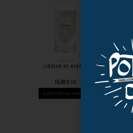
Liqueurs
,
Tout
LIQUEUR DE MENTHE
19,00
€
TTC
AJOUTER AU PANIER