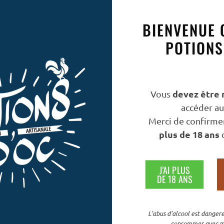
BIENVENUE 
POTIONS
devez être 
Vous
accéder au 
Merci de confirmer
plus de 18 ans
c
J'AI PLUS
DE 18 ANS
L’abus d’alcool est dangere
consommer avec m