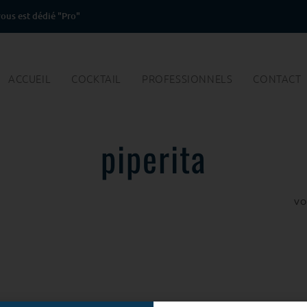
ous est dédié "Pro"
ACCUEIL
COCKTAIL
PROFESSIONNELS
CONTACT
piperita
VO