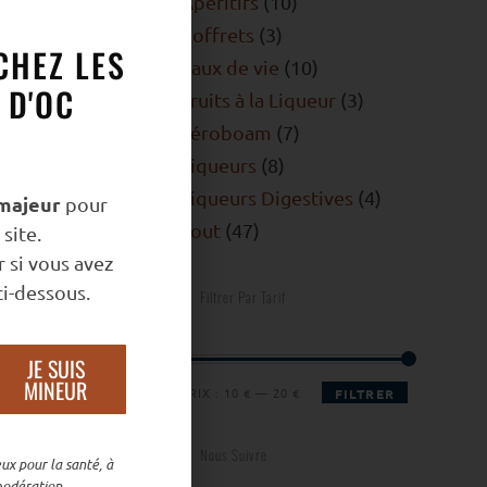
Apéritifs
10
Coffrets
3
CHEZ LES
Eaux de vie
10
 D'OC
Fruits à la Liqueur
3
Jéroboam
7
Liqueurs
8
Liqueurs Digestives
4
majeur
pour
Tout
47
site.
 si vous avez
i-dessous.
Filtrer Par Tarif
JE SUIS
MINEUR
PRIX :
10 €
—
20 €
FILTRER
Nous Suivre
ux pour la santé, à
odération.