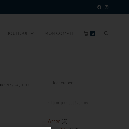
BOUTIQUE
MON COMPTE
0
IR :
12
24
TOUS
Filtrer par catégories
After
5