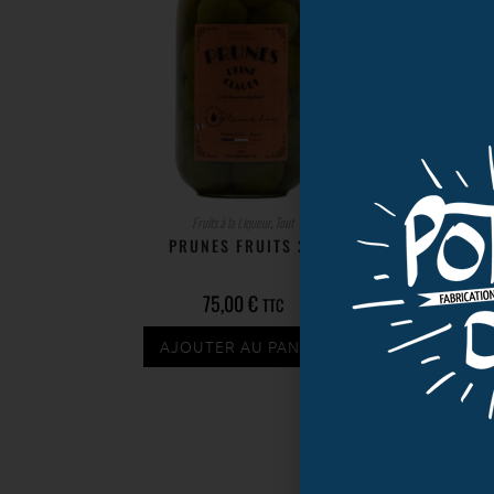
Fruits à la Liqueur
,
Tout
PRUNES FRUITS 2L
75,00
€
TTC
AJOUTER AU PANIER