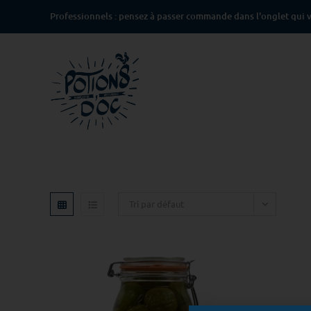
Professionnels : pensez à passer commande dans l'onglet qui v
Tri par défaut