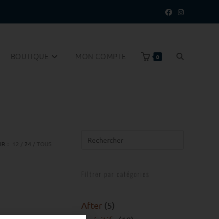
BOUTIQUE
MON COMPTE
0
IR :
12
24
TOUS
Filtrer par catégories
After
5