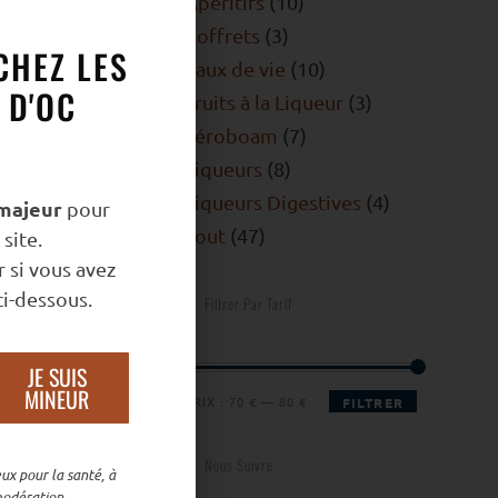
Apéritifs
10
Coffrets
3
CHEZ LES
Eaux de vie
10
 D'OC
Fruits à la Liqueur
3
Jéroboam
7
Liqueurs
8
Liqueurs Digestives
4
majeur
pour
Tout
47
site.
 si vous avez
i-dessous.
Filtrer Par Tarif
JE SUIS
MINEUR
PRIX :
70 €
—
80 €
FILTRER
Nous Suivre
ux pour la santé, à
odération.