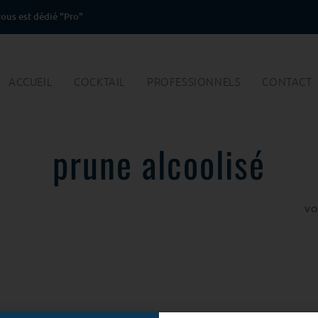
ous est dédié "Pro"
ACCUEIL
COCKTAIL
PROFESSIONNELS
CONTACT
prune alcoolisé
VO