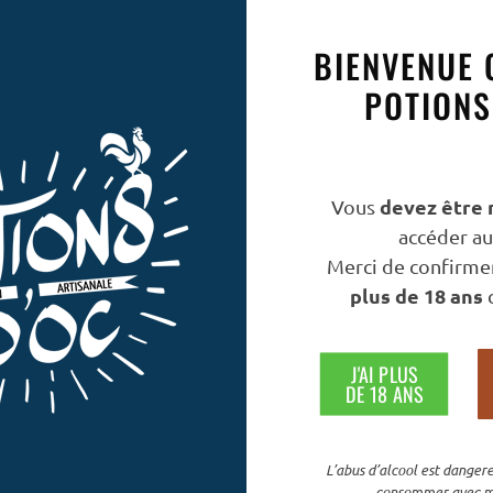
BIENVENUE 
POTIONS
devez être 
Vous
accéder au 
Merci de confirmer
plus de 18 ans
c
J'AI PLUS
DE 18 ANS
L’abus d’alcool est dangere
consommer avec m