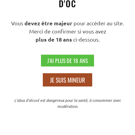
D'OC
Filtrer Par Tarif
devez être majeur
Vous
pour accéder au site.
Merci de confirmer si vous avez
plus de 18 ans
ci-dessous.
PRIX :
30 €
—
40 €
FILTRER
J'AI PLUS DE 18 ANS
Nous Suivre
JE SUIS MINEUR
L’abus d’alcool est dangereux pour la santé, à consommer avec
modération.
N’hésitez Pas À Partager Sur