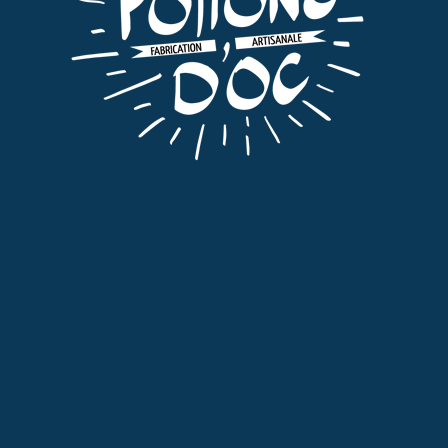
Liqueurs Digestives
,
Tout
RACINE G
37,00
€
TTC
AJOUTER AU PANIER