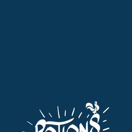
Professionnels : pensez à passer commande dans l'onglet qui vous
est dédié "Pro"
MENU
0
Racine G
Tri par défaut