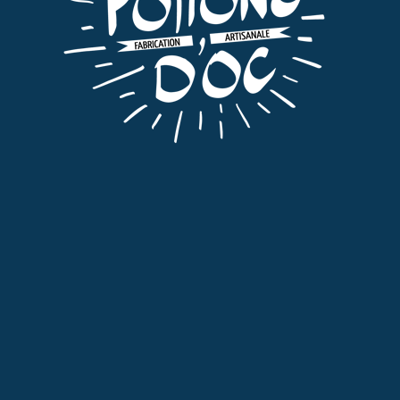
Eaux de vie
,
Tout
VIEILLE POIRE
45,00
€
TTC
AJOUTER AU PANIER