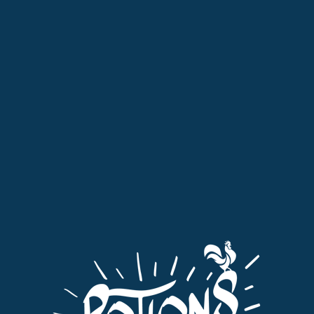
Professionnels : pensez à passer commande dans l'onglet qui vous
est dédié "Pro"
MENU
0
vieille poire
Tri par défaut