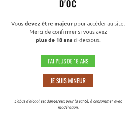
D'OC
Filtrer Par Tarif
devez être majeur
Vous
pour accéder au site.
Merci de confirmer si vous avez
plus de 18 ans
ci-dessous.
PRIX :
40 €
—
50 €
FILTRER
J'AI PLUS DE 18 ANS
Nous Suivre
JE SUIS MINEUR
L’abus d’alcool est dangereux pour la santé, à consommer avec
modération.
N’hésitez Pas À Partager Sur