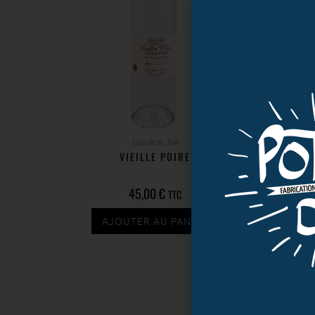
Eaux de vie
,
Tout
VIEILLE POIRE
45,00
€
TTC
AJOUTER AU PANIER