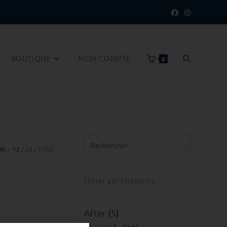
BOUTIQUE
MON COMPTE
0
IR :
12
24
TOUS
Filtrer par catégories
After
5