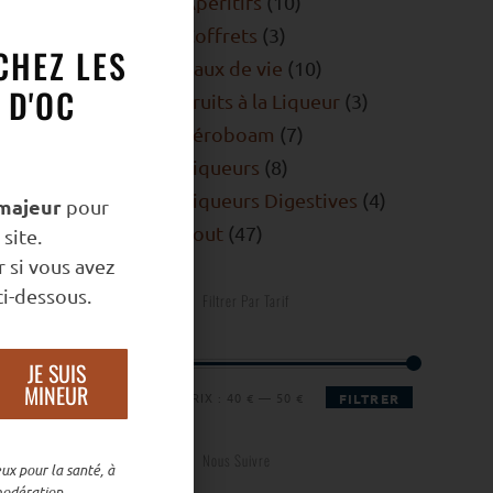
Apéritifs
10
Coffrets
3
CHEZ LES
Eaux de vie
10
 D'OC
Fruits à la Liqueur
3
Jéroboam
7
Liqueurs
8
Liqueurs Digestives
4
majeur
pour
Tout
47
site.
 si vous avez
i-dessous.
Filtrer Par Tarif
JE SUIS
MINEUR
PRIX :
40 €
—
50 €
FILTRER
Nous Suivre
ux pour la santé, à
odération.