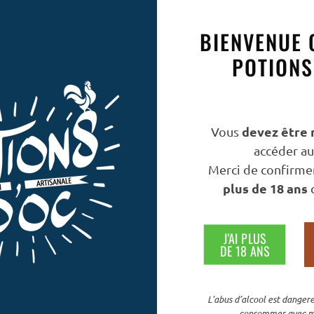
BIENVENUE 
POTIONS
devez être 
Vous
accéder au 
Merci de confirmer
plus de 18 ans
c
J'AI PLUS
DE 18 ANS
L’abus d’alcool est dangere
consommer avec m