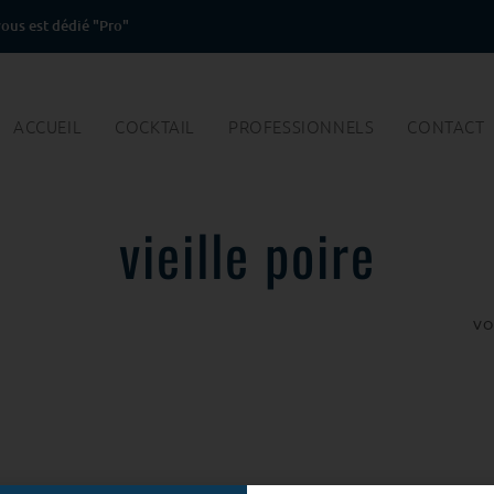
ous est dédié "Pro"
ACCUEIL
COCKTAIL
PROFESSIONNELS
CONTACT
vieille poire
VO