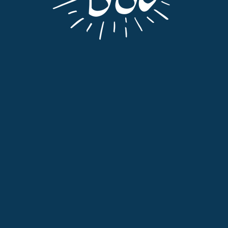
Liqueurs
,
Tout
LIQUEUR AU THÉ D’AUBRAC
22,00
€
TTC
AJOUTER AU PANIER