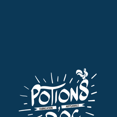
Liqueurs
,
Tout
LIQUEUR DE CITRON
19,00
€
TTC
AJOUTER AU PANIER