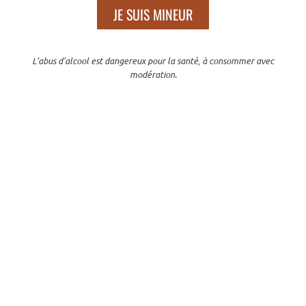
JE SUIS MINEUR
25,00
€
TTC
AJOUTER AU PANIER
L’abus d’alcool est dangereux pour la santé, à consommer avec
modération.
Filtrer par catégories
After
5
Apéritifs
10
Coffrets
3
Eaux de vie
10
Fruits à la Liqueur
3