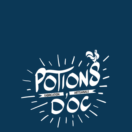
La Liqueur de Safran se boit très fraîche en
accompagnement de mets, en apéritif ou dans des
cocktails. Elle peut également être servie avec du vin
blanc pour faire un « kir » tout a fait original et
encore plus surprenant avec une méthode
traditionnelle ou les bulles font exploser le parfum
du safran. Elle est beaucoup utilisée en cuisine pour,
par exemple, déglacer un foie de canard frais poêlé
ou des coquilles St Jacques. Vous pouvez également
vous en servir pour une crème brûlée, des crêpes ou
une cuillère dans une salade de fruits frais ou sur des
fraises c’est l’accord parfait. Un filet sur une glace à la
vanille.
Nous utilisons le Safran de Sébastien Rous à