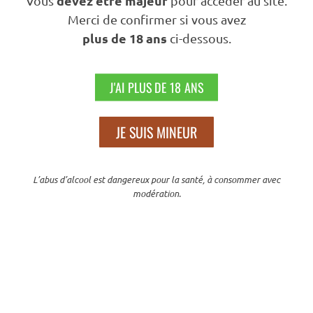
devez être majeur
Vous
HYPOCRAS
pour accéder au site.
Merci de confirmer si vous avez
16,50
€
TTC
plus de 18 ans
ci-dessous.
AJOUTER AU PANIER
J'AI PLUS DE 18 ANS
JE SUIS MINEUR
Nos engagements
L’abus d’alcool est dangereux pour la santé, à consommer avec
modération.