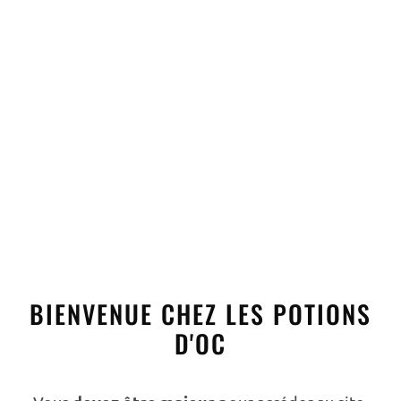
Eaux de vie
,
Tout
Eaux de vie
,
Tout
VIEILLE POIRE
EAU DE VIE DE MARC DE
L’AVEYRON
45,00
€
TTC
32,00
€
TTC
AJOUTER AU PANIER
AJOUTER AU PANIER
BIENVENUE CHEZ LES POTIONS
D'OC
Apéritifs
,
Tout