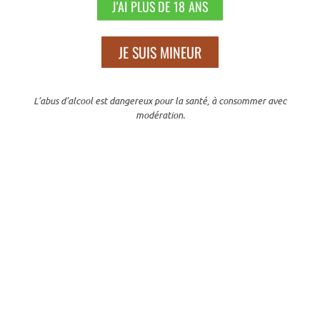
J'AI PLUS DE 18 ANS
Apéritifs
,
Tout
APÉRITIF NOIX
JE SUIS MINEUR
16,50
€
TTC
AJOUTER AU PANIER
L’abus d’alcool est dangereux pour la santé, à consommer avec
modération.