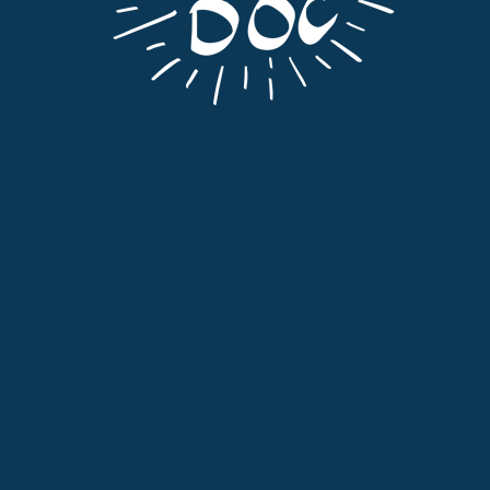
Apéritifs
,
Tout
RATAFIA DE POMME
17,50
€
TTC