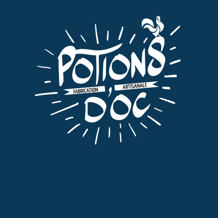
Le Ratafia de Poire est l’assemblage d’alcool, de Jus
de Poire et de sucre. Cet apéritif est né de la fusion
de deux savoir-faire Aveyronnais : Maison Pouget
situé à Pruines (12) et Les Potions d’Oc.
La bouteille de 70cl / 17°
24,29€ TTC/litre