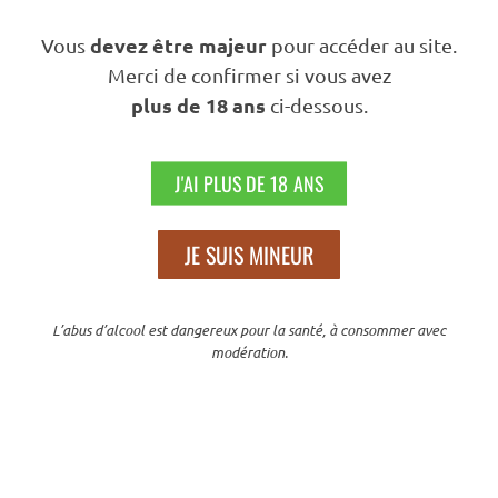
AJOUTER AU PANIER
devez être majeur
Vous
pour accéder au site.
Merci de confirmer si vous avez
plus de 18 ans
ci-dessous.
Nos engagements
J'AI PLUS DE 18 ANS
JE SUIS MINEUR
L’abus d’alcool est dangereux pour la santé, à consommer avec
modération.
100% NATUREL