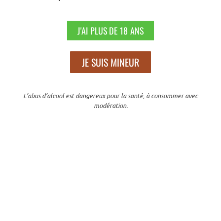
Nos engagements
J'AI PLUS DE 18 ANS
JE SUIS MINEUR
L’abus d’alcool est dangereux pour la santé, à consommer avec
modération.
100% NATUREL
Nos produits sont fabriqués à partir de matières premières 100%
naturelles.