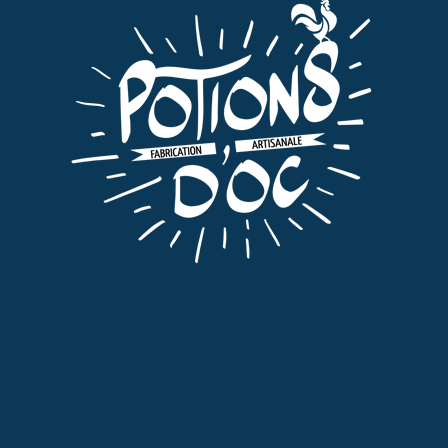
macération de Noix Verte à consommer de
préférence frais.
La bouteille de 75cl / 16°
22€ TTC/litre